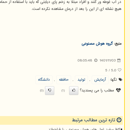
در آب غوطه ور کنند و افراد مبتلا به زخم پای دیابتی که باید با استفاده از 
هیچ نشانه ای از این را بعد از درمان مشاهده نکرده است.
منبع:
گروه هوش مصنوعی
08:05:48
1401/11/03
5
/
5.0
تگها:
آزمایش
,
تولید
,
حافظه
,
دانشگاه
مطلب را می پسندید؟
(0)
(1)
تازه ترین مطالب مرتبط
کاخ سفید غول های هوش مصنوعی را فراخواند