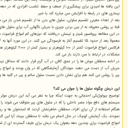
بیماری های در رابطه با افزایش سن مبارزه کند یا خیر.
بعد از تعداد معینی تقسیم سلولی، سلول های بدن ما از تقسیم شدن باز می ما
قبلا بر روشی معروف به از بین بردن چیزی با جریان ناگهانی آب برای سلول ها
در این مطالعه پروفسور شیتز و تیمش دریافتند که دوزهای کم امواج فراصوت 
معمولاً بعد از حدود ۱۵ تقسیم آغاز به فرسودگی می کنند. در این مورد آنها به ۲۴ تقسیم رسیدند و هیچ نشانه ای از ناهنجاری وجود نداشت.
فرکانس امواج فر
مشکلات در ارتباط با سن دارند باز می کند.
جریان آب از دست می دهند. جوندگان آزمایشگاهی که در وان بودند و امواج را
پیر را روشن می کنند هم برای نشان دادن نسبت سلول سالم و پیر در کلیه ها و ل
این درمان چگونه سلول ها را جوان می کند؟
توضیح بیولوژیکی احتمالی به جهت اینکه چرا به نظر می آید این درمان موثر
سیستم های دفع مواد مضر داخلی را که در سلول های پیر متوقف می شوند را با
هنگام استفاده از آن برای افراد، محققان خاطرنشان کردند که استخوان ها و ر
نمودند. یک آزمایش کوچک در حال انجام می باشد تا محققان ببینند آیا این کار می
امواج فراصوت برای چندین دهه بعنوان یک درمان برای طیف گسترده ای از شرای