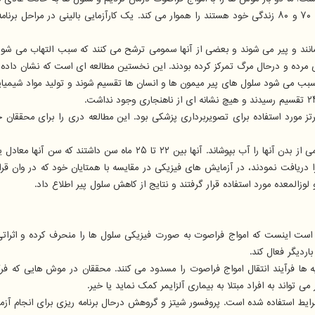
این یافته ها امیدی برای پیشگیری از ضعف و حفظ تناسب افرادی که در دهه ۷۰ و ۸۰ زندگی خود هستند را هموار می 
نند و پیر می شوند و بعضی از آنها سمومی ترشح می کنند که سبب التهاب می شود و ا
ی مرده و درحال مرگ تمرکز کرده بودند. این نخستین مطالعه ای است که نشان داده ا
سبب می شود سلول های پیر میمون ها و انسان ها تقسیم شوند و تولید مواد شیمیا
اصوت کمتر از ۱۰۰ کیلوهرتز و بسیار کمتر از ۲۰۰۰ کیلوهرتز هرتز مورد استفاده برای تصویربرداری پزشکی بود. 
 دریافت نمودند، در آزمایش های فیزیکی در مقایسه با همتایان خود که در وان قرار
وزالمعده مورد استفاده قرار گرفتند و نتایج از کاهش سلول پیر اطلاع داد.
 است اینست که امواج فراصوت به صورت فیزیکی سلول ها را منحرف کرده و اثراتی
ردیگر فعال کند.
یه ها فرآیند انتقال امواج فراصوت را مسدود می کنند. محققان در موش هایی که فر
 تواند به افراد مبتلا به بیماری آلزایمر کمک نماید یا خیر.
ط استفاده شده است. پروفسور شیتز و گروهش درحال برنامه ریزی برای انجام آزما