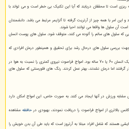
کند. یک کارآزمایی بالینی در مراحل برنامه ریزی است تا محققان دریابند که آیا این تکنیک بی خطر است و می تواند با
ین امر با همه چیز از آرتریت گرفته تا آلزایمر مرتبط می باشد. دانشمندان
ست آن سلول ها واقعا می توانند احیا شوند.
یی که سلول های سالم را آلوده می کنند، متوقف شود. سلول های پوست انسان
این مطالعه دری را برای محققان جهت بررسی سلول های درحال رشد برای تحقیق و همینطور درمان افرادی که
در ادامه محققان موش ها را در عمق کافی در آب گرم قرار دادند که حداقل نیمی از بدن آنها را آب بپوشاند. آنها بین ۲۲ تا ۲۵ ماه سن داشتند که سن آنها معادل یک انسان ۶۰ یا ۷۰ ساله بود. امواج فراصوت نیروی کمتری را نسبت به هوا در
 گرفتند اما درمان نشدند، بهتر عمل کردند. رنگ های فلورسنتی که سلول های
 مشابه ورزش در آنها ایجاد می کنند. به صورت خاص، این امواج امکان دارد
کانس بالاتری از امواج فراصوت را دریافت نمودند، بهبودی در
حافظه
مشاهده
یشی هستند که شامل افراد مبتلا به آرتروز است که باید طی آن بدن خویش را