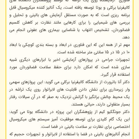
فناوری "آزمایشگاه روی یک تراشه" که توسط پژوهشگران دانشگاه های
کالیفرنیا برکلی و یوتا توسعه یافته است، یک آنالیز کننده میکروسیال قابل
برنامه ریزی است که به صورت مستقل آزمایش های بالینی و تحلیل و
بررسی های شیمیایی را برای کارهایی مانند نظارت بر کاهش کلسیم
فضانوردان، تشخیص التهاب یا شناسایی بیماری های عفونی انجام می
دهد.
مهم تر از همه این که این فناوری در ابعاد و بسته بندی کوچکی با ابعاد
۱۰ در ۱۵ در ۱۵ سانتی متر ساخته شده است.
تجهیزات جراحی در پروازهای آزمایشی اخیر با ابزارهای دیگری شبیه
سازی شده است که امکان دارد برای حفظ سلامت فضانوردان مورد
استفاده قرار گیرد.
دکتر آنا باترورث از دانشگاه کالیفرنیا برکلی می گوید: این پروازهای سهمی
وار زیرمداری برای نشان دادن قابلیت های لابراتوار روی یک تراشه در
یک محیط چالش برانگیز با گرانش نزدیک به صفر که در آن سیالات رفتار
بسیار متفاوتی دارند، حیاتی هستند.
دکتر جونگکیو کیم از پژوهشگران این پروژه در دانشگاه یوتا می گوید:
این یک گام کلیدی برای توسعه موفقیت آمیز سیستم های میکروسیال
اختصاصی برای نظارت بر سلامت بالینی در فضا است.
انجام آنالیزهای بالینی در فضا با استفاده از لابراتوار و تجهیزات حجیم که