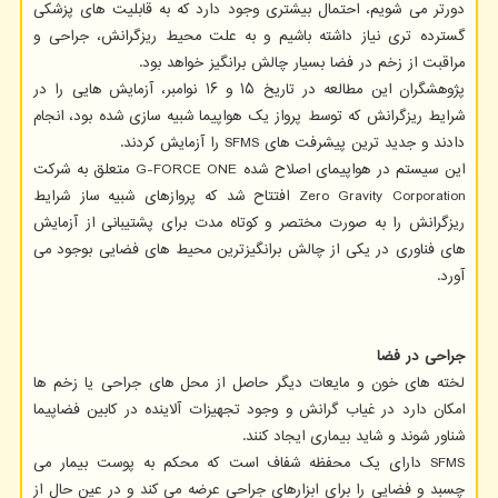
دورتر می شویم، احتمال بیشتری وجود دارد که به قابلیت های پزشکی
گسترده تری نیاز داشته باشیم و به علت محیط ریزگرانش، جراحی و
مراقبت از زخم در فضا بسیار چالش برانگیز خواهد بود.
پژوهشگران این مطالعه در تاریخ ۱۵ و ۱۶ نوامبر، آزمایش هایی را در
شرایط ریزگرانش که توسط پرواز یک هواپیما شبیه سازی شده بود، انجام
دادند و جدید ترین پیشرفت های SFMS را آزمایش کردند.
این سیستم در هواپیمای اصلاح شده G-FORCE ONE متعلق به شرکت
Zero Gravity Corporation افتتاح شد که پروازهای شبیه ساز شرایط
ریزگرانش را به صورت مختصر و کوتاه مدت برای پشتیبانی از آزمایش
های فناوری در یکی از چالش برانگیزترین محیط های فضایی بوجود می
آورد.
جراحی در فضا
لخته های خون و مایعات دیگر حاصل از محل های جراحی یا زخم ها
امکان دارد در غیاب گرانش و وجود تجهیزات آلاینده در کابین فضاپیما
شناور شوند و شاید بیماری ایجاد کنند.
SFMS دارای یک محفظه شفاف است که محکم به پوست بیمار می
چسبد و فضایی را برای ابزارهای جراحی عرضه می کند و در عین حال از