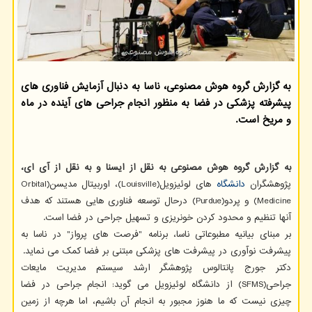
به گزارش گروه هوش مصنوعی، ناسا به دنبال آزمایش فناوری های
پیشرفته پزشکی در فضا به منظور انجام جراحی های آینده در ماه
و مریخ است.
به گزارش گروه هوش مصنوعی به نقل از ایسنا و به نقل از آی ای،
پژوهشگران
دانشگاه
های لوئیزویل(Louisville)، اوربیتال مدیسن(Orbital
Medicine) و پردو(Purdue) درحال توسعه فناوری هایی هستند که هدف
آنها تنظیم و محدود کردن خونریزی و تسهیل جراحی در فضا است.
بر مبنای بیانیه مطبوعاتی ناسا، برنامه "فرصت های پرواز" در ناسا به
پیشرفت نوآوری در پیشرفت های پزشکی مبتنی بر فضا کمک می نماید.
دکتر جورج پانتالوس پژوهشگر ارشد سیستم مدیریت مایعات
جراحی(SFMS) از دانشگاه لوئیزویل می گوید: انجام جراحی در فضا
چیزی نیست که ما هنوز مجبور به انجام آن باشیم، اما هرچه از زمین