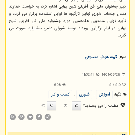
دبیر جشنواره ملی فن آفرینی شیخ بهایی اشاره کرد: به خواست خداوند
متعال جلسات داوری نهایی کارگروه ها اوایل اسفندماه برگزار می گردد و
تأیید نهایی منتخبین هفدهمین دوره جشنواره ملی فن آفرینی شیخ
بهایی در ایام برگزاری رویداد توسط شورای علمی جشنواره صورت می
گیرد.
منبع:
گروه هوش مصنوعی
11:32:11
1401/06/28
698
5
/
5.0
تگها:
آموزش
,
فناوری
,
كسب و كار
مطلب را می پسندید؟
(0)
(1)