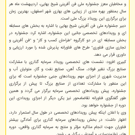
و مخاطبان معزز جشنواره ملی فن آفرینی شیخ بهایی، اردیبهشت ماه هر
سال بمنظور بهره مندی از زیبایی های بهاری شهر اصفهان، بهترین زمان
برای برگزاری این رویداد بزرگ ملی است.
دبیر جشنواره ملی فن آفرینی شیخ بهایی با اشاره به بخش های مسابقه
ای و رویدادهای تخصصی جانبی این جشنواره، اشاره کرد: جشنواره در
بخش مسابقه ای در دو کارگروه "طراحان کسب و کار" و "فن آفرینی و
تجاری سازی فناوری" طرح های فناورانه پذیرش شده را مورد ارزیابی و
داوری قرار می دهد.
کبیری افزود: نشست های تخصصی رویداد سرمایه گذاری با مشارکت
صنایع بزرگ نظیر فولاد، سنگ آهن، صنایع نفت و گاز، متولیان آب و
مدیریت شهری از اجزای مهم رویدادهای جنبی جشنواره است که برای
این منظور با مشارکت تعدادی از صنایع بزرگ تا پیش از برگزاری
جشنواره، پیش رویدادهای تخصصی سرمایه برگزار می گردد و همین
طور گفتگوی فناورانه تقاضامحور نیز یکی دیگر از اجزای رویدادی این
دوره از جشنواره خواهد بود.
وی با اعلان اینکه پیش رویدادهای تخصصی در طول سال استمرار دارد،
اظهار داشت: در بخش رویدادهای سرمایه گذاری برای آمادگی بیشتر
فناوران جهت انجام مذاکره مؤثر و منتج به سرمایه گذاری واقعی، دوره
های توانمندسازی و آموزشی برگزار می شود.