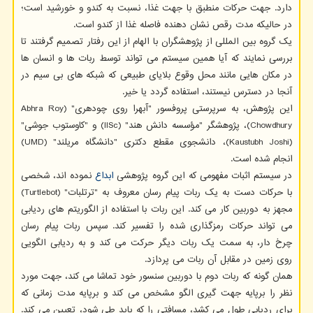
دارد. جهت حرکات منطبق با جهت غذا، نسبت به کندو و خورشید است؛
در حالیکه مدت رقص نشان دهنده فاصله غذا از کندو است.
یک گروه بین المللی از پژوهشگران با الهام از این رفتار تصمیم گرفتند تا
بررسی نمایند که آیا همین سیستم می تواند توسط ربات ها و انسان ها
در مکان هایی مانند محل وقوع بلایای طبیعی که شبکه های بی سیم در
آنجا در دسترس نیستند، استفاده گردد یا خیر.
این پژوهش، به سرپرستی پروفسور "آبهرا روی چودهری" (Abhra Roy
Chowdhury)، پژوهشگر "مؤسسه دانش هند" (IISc) و "کاوستوب جوشی"
(Kaustubh Joshi)، دانشجوی مقطع دکتری "دانشگاه مریلند" (UMD)
انجام شده است.
در سیستم اثبات مفهومی که این گروه پژوهشی
ابداع
نموده اند، شخصی
با حرکات دست به یک ربات پیام رسان معروف به "ترتلبات" (Turtlebot)
مجهز به دوربین کار می کند. این ربات با استفاده از الگوریتم های ردیابی
می تواند حرکات رمزگذاری شده را تفسیر کند. سپس ربات پیام رسان
چرخ دار، به سمت یک ربات دیگر حرکت می کند و به ردیابی الگویی
روی زمین در مقابل آن ربات می پردازد.
همان گونه که ربات دوم با دوربین سنسور خود تماشا می کند، جهت مورد
نظر را برپایه جهت گیری الگو مشخص می کند و برپایه مدت زمانی که
برای ردیابی طول می کشد، مسافتی را که باید طی شود، تعیین می کند.