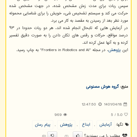
سپس ربات برای مدت زمان مشخص شده، در جهت مشخص شده
حرکت می کند و سیستم تشخیص شیء خویش را برای شناسایی محموله
مورد نظر بعد از رسیدن به مقصد به کار می برد.
در آزمایش هایی که تابحال انجام شده اند، هر دو ربات حدودا در ۹۳
درصد مواقع، حرکات و رقص های تکان دادن را به صورت دقیق تفسیر
کرده و به آنها عمل کرده اند.
این
پژوهش
، در مجله "Frontiers in Robotics and AI" به چاپ رسید.
منبع:
گروه هوش مصنوعی
12:47:50
1401/04/18
969
5
/
5.0
تگها:
آزمایش
,
ابداع
,
پژوهش
,
پیام رسان
مطلب را می پسندید؟
(0)
(1)