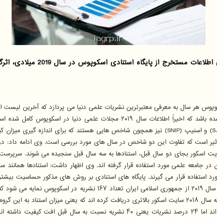
نشریات در اسکوپوس بر طبق آن سنجیده می شود. فاکتورهای اس. جی.آر (SJR) و اسنیپ (SNIP) نیز همچون 
در جامعه علمی مورد استفاده قرار گرفته اند. وی اظهار داشت: استنادها همانند سا
رد استفاده قرار می گیرند. پایگاه های استنادی بر روش های مذکور حساسیت بیشتری 
وی ادامه داد: تعداد ۲۸ نشریه یعنی ۱۷ درصد نشریات نیز بدون تغییر مانده اند اما ۲۴ د