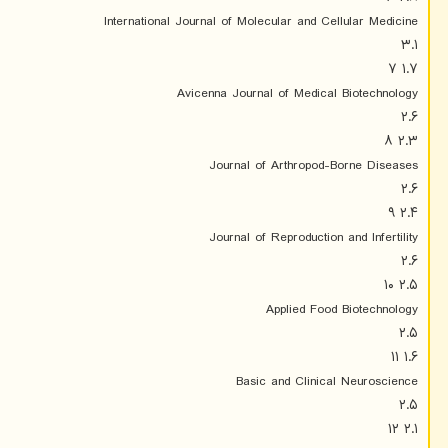
International Journal of Molecular and Cellular Medicine
۳.۱
۱.۷ ۷
Avicenna Journal of Medical Biotechnology
۲.۶
۲.۳ ۸
Journal of Arthropod-Borne Diseases
۲.۶
۲.۴ ۹
Journal of Reproduction and Infertility
۲.۶
۲.۵ ۱۰
Applied Food Biotechnology
۲.۵
۱.۶ ۱۱
Basic and Clinical Neuroscience
۲.۵
۲.۱ ۱۲