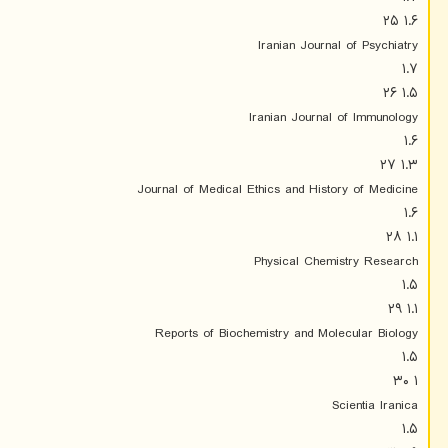
۱.۶ ۲۵
Iranian Journal of Psychiatry
۱.۷
۱.۵ ۲۶
Iranian Journal of Immunology
۱.۶
۱.۳ ۲۷
Journal of Medical Ethics and History of Medicine
۱.۶
۱.۱ ۲۸
Physical Chemistry Research
۱.۵
۱.۱ ۲۹
Reports of Biochemistry and Molecular Biology
۱.۵
۱ ۳۰
Scientia Iranica
۱.۵