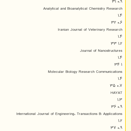
۰.۹ ۳۱
Analytical and Bioanalytical Chemistry Research
۱.۴
۰.۶ ۳۲
Iranian Journal of Veterinary Research
۱.۴
۱.۲ ۳۳
Journal of Nanostructures
۱.۴
۱ ۳۴
Molecular Biology Research Communications
۱.۴
۰.۷ ۳۵
HAYAT
۱.۳
۰.۹ ۳۶
International Journal of Engineering، Transactions B: Applications
۱.۲
۰.۹ ۳۷