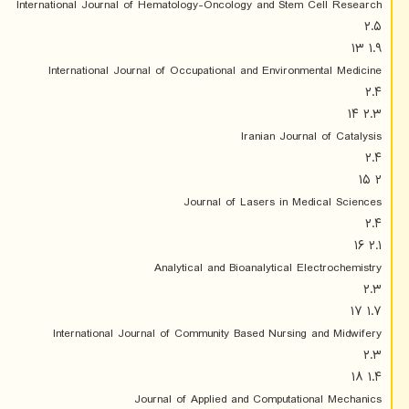
International Journal of Hematology-Oncology and Stem Cell Research
۲.۵
۱.۹ ۱۳
International Journal of Occupational and Environmental Medicine
۲.۴
۲.۳ ۱۴
Iranian Journal of Catalysis
۲.۴
۲ ۱۵
Journal of Lasers in Medical Sciences
۲.۴
۲.۱ ۱۶
Analytical and Bioanalytical Electrochemistry
۲.۳
۱.۷ ۱۷
International Journal of Community Based Nursing and Midwifery
۲.۳
۱.۴ ۱۸
Journal of Applied and Computational Mechanics