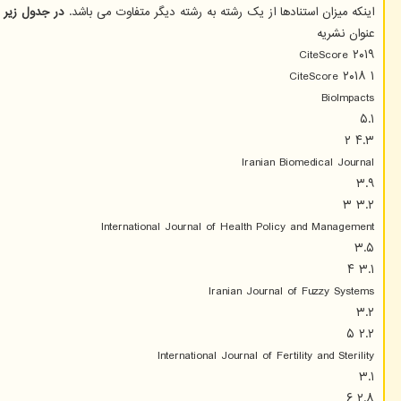
اینکه میزان استنادها از یک رشته به رشته دیگر متفاوت می باشد.
در جدول زیر نشریات ا
عنوان نشریه
CiteScore ۲۰۱۹
CiteScore ۲۰۱۸ ۱
BioImpacts
۵.۱
۴.۳ ۲
Iranian Biomedical Journal
۳.۹
۳.۲ ۳
International Journal of Health Policy and Management
۳.۵
۳.۱ ۴
Iranian Journal of Fuzzy Systems
۳.۲
۲.۲ ۵
International Journal of Fertility and Sterility
۳.۱
۲.۸ ۶