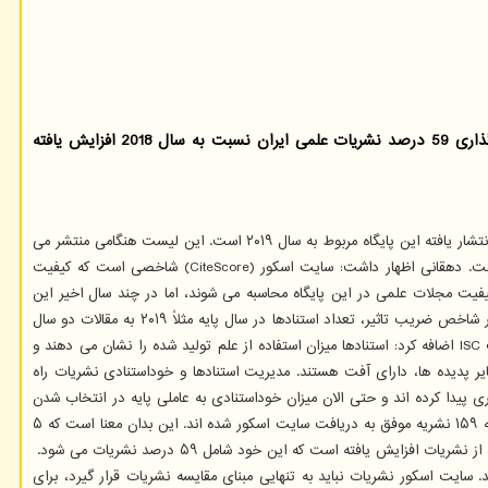
سرپرست پایگاه استنادی علوم جهان اسلام (ISC) اظهار داشت: برمبنای اطلاعات مستخرج از پایگاه استنادی اسكوپوس در سال 2019 میلادی، اثرگذاری 59 درصد نشریات علمی ایران نسبت به سال 2018 افزایش یافته
دکتر محمدجواد دهقانی در گفتگو با خبرنگار مهر اضافه کرد: پایگاه استنادی اسکوپوس هر سال به معرفی معتبرترین نشریات علمی دنیا می پردازد که آخرین لیست انتشار یافته این پایگاه مربوط به سال ۲۰۱۹ است. این لیست هنگامی منتشر می
شود که دوره و شماره های مجلات علمی دنیا در سال مورد محاسبه تکمیل شده باشد که اخیراً اطلاعات سال ۲۰۱۹ مجلات علمی دنیا در اسکوپوس کامل شده است. دهقانی اظهار داشت: سایت اسکور (CiteScore) شاخصی است که کیفیت
شاخص هایی هستند که برای اندازه گیری میزان کیفیت مجلات علمی در این پایگاه محاسبه می شوند، اما در چند سال اخیر این
پایگاه به معرفی شاخص سایت اسکور پرداخته و تقریباً مشابه شاخص ضریب تاثیر است که تفاوت این دو شاخص در سال های مورد بررسی است. وی ادامه داد: در شاخص ضریب تاثیر، تعداد استنادها در سال پایه مثلاً ۲۰۱۹ به مقالات دو سال
قبل مجلات مثلاً ۲۰۱۸ و ۲۰۱۷ تقسیم و مبنای محاسبه قرار می گیرد، اما در سایت اسکور بجای دو سال قبل، استنادها به سه سال قبل سنجیده می شوند. سرپرست ISC اضافه کرد: استنادها میزان استفاده از علم تولید شده را نشان می دهند و
یر پدیده ها، دارای آفت هستند. مدیریت استنادها و خوداستنادی نشریات راه
پیدا کرده اند و حتی الان میزان خوداستنادی به عاملی پایه در انتخاب شدن
یا نشدن پژوهشگران برتر دنیا تبدیل گشته است. دهقانی اظهار داشت: الان در سال ۲۰۱۹ از جمهوری اسلامی ایران تعداد ۱۶۷ نشریه در اسکوپوس نمایه می شود که ۱۵۹ نشریه موفق به دریافت سایت اسکور شده اند. این بدان معنا است که ۵
رصد نشریات یعنی ۴۰ نشریه نسبت به سال قبل افت کیفیت داشته اند. سایت اسکور نشریات نباید به تنهایی مبنای مقایسه نشریات قرار گیرد، برای