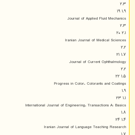
۲.۳
۱.۹ ۱۹
Journal of Applied Fluid Mechanics
۲.۳
۲.۱ ۲۰
Iranian Journal of Medical Sciences
۲.۲
۱.۷ ۲۱
Journal of Current Ophthalmology
۲.۲
۱.۵ ۲۲
Progress in Color، Colorants and Coatings
۱.۹
۱.۱ ۲۳
International Journal of Engineering، Transactions A: Basics
۱.۸
۱.۴ ۲۴
Iranian Journal of Language Teaching Research
۱.۷